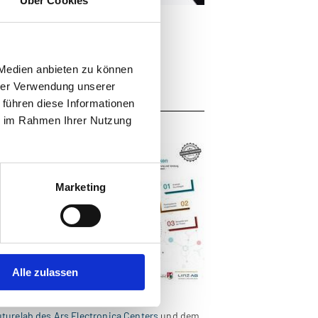
Über Cookies
 Medien anbieten zu können
rch den Einsatz digitaler Medien in
hrer Verwendung unserer
 führen diese Informationen
ie im Rahmen Ihrer Nutzung
engangs
nz mit der
hrt wird, haben im
Marketing
at- und
und attraktiver für
ür andere Museen
useen, der vor allem
Alle zulassen
ng aufgreift und
turelab des Ars Electronica Centers
und dem