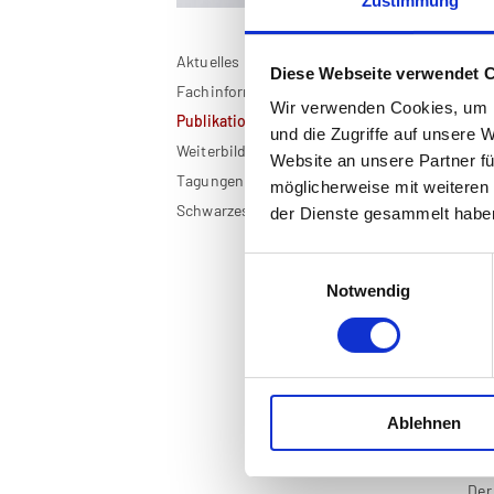
Zustimmung
Aktuelles
De
Diese Webseite verwendet 
Fachinformationen
Wir verwenden Cookies, um I
Ins
Publikationen
und die Zugriffe auf unsere 
(He
Weiterbildung
Website an unsere Partner fü
Tagungen
möglicherweise mit weiteren
Schwarzes Brett
der Dienste gesammelt habe
Da
Web
Einwilligungsauswahl
Uni
Notwendig
Zug
Kar
Bes
Im 
zug
Ablehnen
das
auf
Der