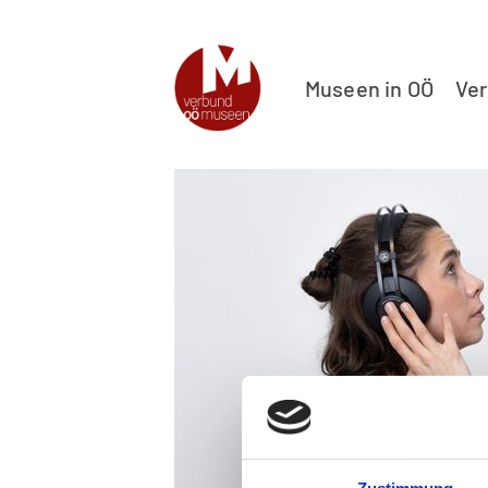
Museen in OÖ
Ve